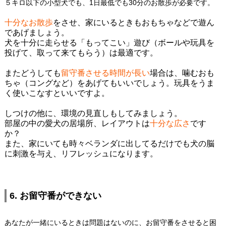
５キロ以下の小型犬でも、1日最低でも30分のお散歩が必要です。
十分なお散歩
をさせ、家にいるときもおもちゃなどで遊ん
であげましょう。
犬を十分に走らせる「もってこい」遊び（ボールや玩具を
投げて、取って来てもらう）は最適です。
またどうしても
留守番させる時間が長い
場合は、噛むおも
ちゃ（コングなど）をあげてもいいでしょう。玩具をうま
く使いこなすといいですよ。
しつけの他に、環境の見直しもしてみましょう。
部屋の中の愛犬の居場所、レイアウトは
十分な広さ
です
か？
また、家にいても時々ベランダに出してるだけでも犬の脳
に刺激を与え、リフレッシュになります。
6. お留守番ができない
あなたが一緒にいるときは問題はないのに、お留守番をさせると困