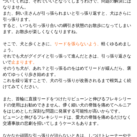
ついてくれば、それでいいとなってしまうわけで、問題の解決には
なりません。
また、飼い主さんが引っ張られまいと引っ張り返すと、犬はさらに
引っ張ります。
すると、いつも引っ張り合いの綱引き状態のお散歩になってしまい
ます。お散歩が楽しくなくなりますね。
そこで、犬と歩くときに、
リードを張らないよう、
軽くゆるめまし
ょう。
それでも犬がグイグイと引っ張って進んだときは、引っ張り返さな
いで
止まります。
そのうち犬が、あれ？と引っ張るのをはめてリードが緩んだら、褒
めてゆっくり歩き始めます。
これを繰り返すことで、犬の引っ張りが改善されるまで根気よく続
けてみてください。
また、首輪に直接リードをつけたりビューンと伸びるフレキシリー
ドの使用はお勧めできません。儚く細い犬の脊髄を痛めてヘルニア
をはじめとした深刻な問題に発展する可能性が高いからです。
ビューンと伸びるフレキシリードは、愛犬の脊髄を痛めるだけなく
交通事故の悲劇を招いてしまうケースもあります。
なかなか頑固な引っ張りが治らないときは、しつけトレーナーやテ