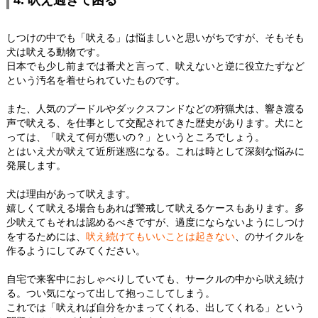
4. 吠え過ぎて困る
しつけの中でも「吠える」は悩ましいと思いがちですが、そもそも
犬は吠える動物です。
日本でも少し前までは番犬と言って、吠えないと逆に役立たずなど
という汚名を着せられていたものです。
また、人気のプードルやダックスフンドなどの狩猟犬は、響き渡る
声で吠える、を仕事として交配されてきた歴史があります。犬にと
っては、「吠えて何が悪いの？」というところでしょう。
とはいえ犬が吠えて近所迷惑になる。これは時として深刻な悩みに
発展します。
犬は理由があって吠えます。
嬉しくて吠える場合もあれば警戒して吠えるケースもあります。多
少吠えてもそれは認めるべきですが、過度にならないようにしつけ
をするためには、
吠え続けてもいいことは起きない
、のサイクルを
作るようにしてみてください。
自宅で来客中におしゃべりしていても、サークルの中から吠え続け
る。つい気になって出して抱っこしてしまう。
これでは「吠えれば自分をかまってくれる、出してくれる」という