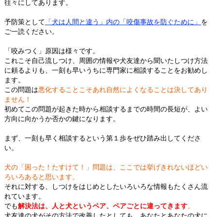
往々にしてあります。
予防策として
「犬は人間と違う」内の「咬傷事故を防ぐために」
を
ご一読ください。
「咬みつく」原因は様々です。
これこそ自己流しつけ、周囲の情報や犬友達から聞いたしつけ方法
に頼るよりも、一刻も早いうちに専門家に相談することをお勧めし
ます。
この問題は
悪化することこそあれ自然によくなることは決してあり
ません！
初めてこの問題が起きた時から相談するまでの時間の長短が、よい
方向に向かうか否かの鍵になります。
まず、一刻も早く相談するという第１歩をぜひ踏み出してくださ
い。
犬の「困った！たすけて！」問題は、ここでは挙げきれないほどい
ろいろあると思います。
それに対する、しつけをはじめとしたいろいろな情報もたくさん流
れています。
でも
解決法は、
人と犬というペア、ペアごとに違ってきます
。
犬友達の犬がその方法で改善したとしても、あなたとあなたの犬に