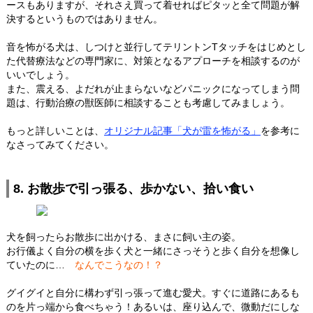
ースもありますが、それさえ買って着せればピタッと全て問題が解
決するというものではありません。
音を怖がる犬は、しつけと並行してテリントンTタッチをはじめとし
た代替療法などの専門家に、対策となるアプローチを相談するのが
いいでしょう。
また、震える、よだれが止まらないなどパニックになってしまう問
題は、行動治療の獣医師に相談することも考慮してみましょう。
もっと詳しいことは、
オリジナル記事「犬が雷を怖がる」
を参考に
なさってみてください。
8. お散歩で引っ張る、歩かない、拾い食い
犬を飼ったらお散歩に出かける、まさに飼い主の姿。
お行儀よく自分の横を歩く犬と一緒にさっそうと歩く自分を想像し
ていたのに…
なんでこうなの！？
グイグイと自分に構わず引っ張って進む愛犬。すぐに道路にあるも
のを片っ端から食べちゃう！あるいは、座り込んで、微動だにしな