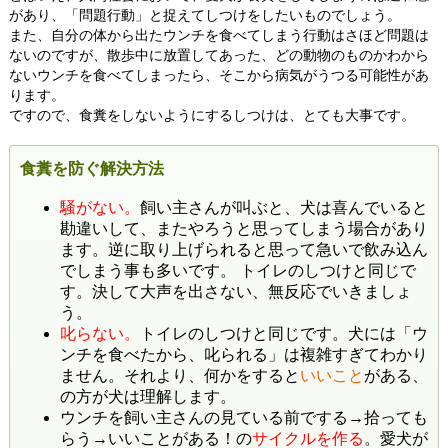
があり、「問題行動」と捉えてしつけをしたいものでしょう。
また、自分の体から出たウンチを食べてしまう行動はさほど問題は
ないのですが、散歩中に放置してあった、どの動物のものかわから
ないウンチを食べてしまったら、そこから病気がうつる可能性があ
ります。
ですので、食糞をしないようにするしつけは、とても大事です。
食糞を防ぐ解決方法
騒がない。
飼い主さんが叫ぶと、犬は喜んでいると
勘違いして、またやろうと思ってしまう場合があり
ます。逆に取り上げられると思って急いで飲み込ん
でしまう事も多いです。 トイレのしつけと同じで
す。決して大声を出さない、無反応でいきましょ
う。
叱らない。
トイレのしつけと同じです。犬には「ウ
ンチを食べたから、叱られる」は複雑すぎてわかり
ません。それより、何かをすると
いいこと
がある、
の方が犬は理解します。
ウンチを飼い主さんの見ている前でする→拾っても
らう→いいことがある！の
サイクルを作る
。愛犬が