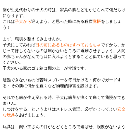
歯が生え代わりの子犬の時は、家具の脚などをかじられて傷だらけ
になります。
これは
子犬から
迎えよう、と思った時にある程度
覚悟
をしましょ
う！
まず、環境を整えてみませんか。
子犬にしてみれば
目の前にあるものはすべておもちゃ
ですから、か
じってほしくないものは届かないところに避難させましょう。人間
の赤ちゃんがなんでも口に入れようとすることと似ていると思って
ください。
子犬のいる家のゴミ箱は棚の上！が常識です。
避難できないものは苦味スプレーを毎日かける・何かでガードす
る・その前に何かを置くなど物理的障害を設けます。
それでも歯が生え変わる時、子犬は歯茎が痒くて痒くて我慢ができ
ません。
しつけをする、というよりはストレス管理。必ずかじってよい
安全
な玩具
をあげましょう。
玩具は、飼い主さんの目がとどくところで遊ばせ、誤飲がないよう