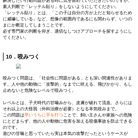
解決したい行動問題がある時に気を留めていただきたいのですが、
素人判断で「レッテル貼り」をしないようにしてください。
「レッテル貼り」とは、「この子は自分の方が上だと知らせるため
に威嚇している」など、想像の範囲内であるにも関わらず、いつの
まにか断定してしまうことです。
必ず専門家の判断を仰ぎ、適切なしつけアプローチを探すようにし
てください。
10．咬みつく
咬みつく問題は、「社会性に問題がある」とも深い関連性がありま
す。人や他の動物に「攻撃的」なまでに吠える、飛びかかり、もし
止めないと危険なレベルで咬みつく。
レベルとは、子犬時代の甘噛みから、皮膚が破れて流血、さらには
それ以上の大怪我（外科治療が必要）となる本気咬みまで。
この問題は
早いうちに手を打つ
ことで、飼い主さんや家族への危険
にとどまらず、他の人や動物に危害を加える咬傷事故を防止できる
のです。
遊びの甘噛と思っていたら実は本気の攻撃だったというケースが