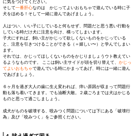
に気をつけてください。
そして
一番肝心
なのは かじってよいおもちゃで遊んでいる時に子
犬をほめる！そして一緒に遊んであげましょう。
人はつい、いい子にしていると何もせず、問題だと思う悪い行動を
している時だけ犬に注意を向け、構ってしまいます。
子犬にすれば、飼い主がかじって欲しくないものをかじっている
と、注意を引きつけることができる（＝嬉しい〜）と学んでしまい
ます。
それでは、かじってほしくないものをかじりましょうウト教えてい
るようなものです。 ここは飼い主サイドが頭を切り替えて、
かじっ
てよいおもちゃ
で遊んでいる時にかまってあげ、時には一緒に遊ん
であげましょう。
６ヶ月を過ぎ大人の歯に生え変われば、痒い原因が収まって問題行
動も落ち着いてきます。でも油断大敵。２歳ごろまでは犬はかじる
ものと思って過ごしましょう。
成犬がものを破壊する、咬みつく問題については下にある「破壊行
為」及び「咬みつく」をご参照ください。