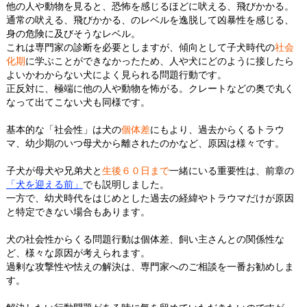
他の人や動物を見ると、恐怖を感じるほどに吠える、飛びかかる。
通常の吠える、飛びかかる、のレベルを逸脱して凶暴性を感じる、
身の危険に及びそうなレベル。
これは専門家の診断を必要としますが、傾向として子犬時代の
社会
化期
に学ぶことができなかったため、人や犬にどのように接したら
よいかわからない犬によく見られる問題行動です。
正反対に、極端に他の人や動物を怖がる。クレートなどの奥で丸く
なって出てこない犬も同様です。
基本的な「社会性」は犬の
個体差
にもより、過去からくるトラウ
マ、幼少期のいつ母犬から離されたのかなど、原因は様々です。
子犬が母犬や兄弟犬と
生後６０日まで
一緒にいる重要性は、前章の
「犬を迎える前」
でも説明しました。
一方で、幼犬時代をはじめとした過去の経緯やトラウマだけが原因
と特定できない場合もあります。
犬の社会性からくる問題行動は個体差、飼い主さんとの関係性な
ど、様々な原因が考えられます。
過剰な攻撃性や怯えの解決は、専門家へのご相談を一番お勧めしま
す。