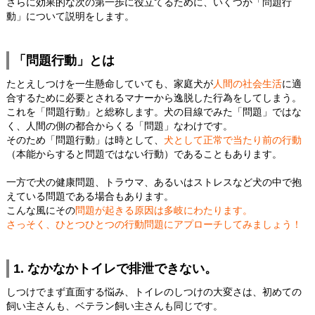
さらに効果的な次の第一歩に役立てるために、いくつか「問題行
動」について説明をします。
「問題行動」とは
たとえしつけを一生懸命していても、家庭犬が
人間の社会生活
に適
合するために必要とされるマナーから逸脱した行為をしてしまう。
これを「問題行動」と総称します。犬の目線でみた「問題」ではな
く、人間の側の都合からくる「問題」なわけです。
そのため「問題行動」は時として、
犬として正常で当たり前の行動
（本能からすると問題ではない行動）であることもあります。
一方で犬の健康問題、トラウマ、あるいはストレスなど犬の中で抱
えている問題である場合もあります。
こんな風にその
問題が起きる原因は多岐にわたります。
さっそく、ひとつひとつの行動問題にアプローチしてみましょう！
1. なかなかトイレで排泄できない。
しつけでまず直面する悩み、トイレのしつけの大変さは、初めての
飼い主さんも、ベテラン飼い主さんも同じです。