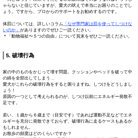
ゃらないと信じていますが、愛犬の吠えで本当にお困りのことでし
ょう。ですから、プロからのサポートをお勧めするのです。
体罰については、詳しいコラム
「なぜ専門家は罰を使ってしつけな
いのか」
がありますのでぜひご一読ください。
＊「動物福祉〜５つの自由」について頁末をぜひご一読ください。
5. 破壊行為
家の中のものをかじって壊す問題。クッションやベッドを破って中
の綿を全部出してしまう…
愛犬がこれらの破壊行為をすると困りますね。しつけをどうしまし
ょう！
原因の一つとして考えられるのが、しつけ以前にエネルギー発散不
足です。
若い、１歳から６歳まで（目安です）であれば運動不足などでエネ
ルギーを充分に発散できておらず、破壊行為に走るケースもあるか
もしれません。
お散歩の頻度はどのくらいですか？