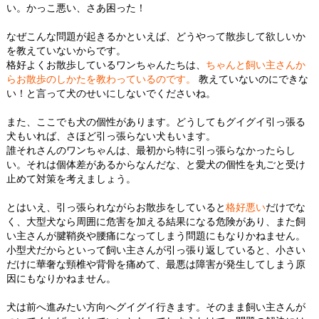
い。かっこ悪い、さあ困った！
なぜこんな問題が起きるかといえば、どうやって散歩して欲しいか
を教えていないからです。
格好よくお散歩しているワンちゃんたちは、
ちゃんと飼い主さんか
らお散歩のしかたを教わっているのです。
教えていないのにできな
い！と言って犬のせいにしないでくださいね。
また、ここでも犬の個性があります。どうしてもグイグイ引っ張る
犬もいれば、さほど引っ張らない犬もいます。
誰それさんのワンちゃんは、最初から特に引っ張らなかったらし
い。それは個体差があるからなんだな、と愛犬の個性を丸ごと受け
止めて対策を考えましょう。
とはいえ、引っ張られながらお散歩をしていると
格好悪い
だけでな
く、大型犬なら周囲に危害を加える結果になる危険があり、また飼
い主さんが腱鞘炎や腰痛になってしまう問題にもなりかねません。
小型犬だからといって飼い主さんが引っ張り返していると、小さい
だけに華奢な頸椎や背骨を痛めて、最悪は障害が発生してしまう原
因にもなりかねません。
犬は前へ進みたい方向へグイグイ行きます。そのまま飼い主さんが