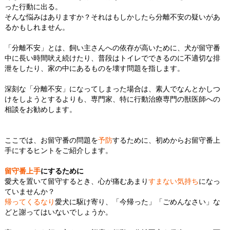
った行動に出る。
そんな悩みはありますか？それはもしかしたら分離不安の疑いがあ
るかもしれません。
「分離不安」とは、飼い主さんへの依存が高いために、犬が留守番
中に長い時間吠え続けたり、普段はトイレでできるのに不適切な排
泄をしたり、家の中にあるものを壊す問題を指します。
深刻な「分離不安」になってしまった場合は、素人でなんとかしつ
けをしようとするよりも、専門家、特に行動治療専門の獣医師への
相談をお勧めします。
ここでは、お留守番の問題を
予防
するために、初めからお留守番上
手にするヒントをご紹介します。
留守番上手
にするために
愛犬を置いて留守するとき、心が痛むあまり
すまない気持ち
になっ
ていませんか？
帰ってくるなり
愛犬に駆け寄り、「今帰った」「ごめんなさい」な
どと謝ってはいないでしょうか。