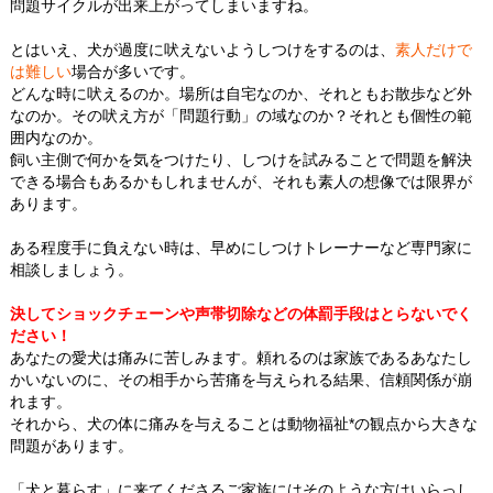
問題サイクルが出来上がってしまいますね。
とはいえ、犬が過度に吠えないようしつけをするのは、
素人だけで
は難しい
場合が多いです。
どんな時に吠えるのか。場所は自宅なのか、それともお散歩など外
なのか。その吠え方が「問題行動」の域なのか？それとも個性の範
囲内なのか。
飼い主側で何かを気をつけたり、しつけを試みることで問題を解決
できる場合もあるかもしれませんが、それも素人の想像では限界が
あります。
ある程度手に負えない時は、早めにしつけトレーナーなど専門家に
相談しましょう。
決してショックチェーンや声帯切除などの体罰手段はとらないでく
ださい！
あなたの愛犬は痛みに苦しみます。頼れるのは家族であるあなたし
かいないのに、その相手から苦痛を与えられる結果、信頼関係が崩
れます。
それから、犬の体に痛みを与えることは動物福祉*の観点から大きな
問題があります。
「犬と暮らす」に来てくださるご家族にはそのような方はいらっし