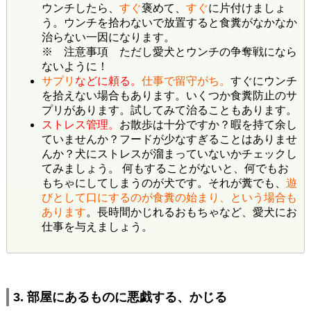
ウンチしたら、
すぐ
褒めて、
すぐ
に片付けましょ
う。ウンチを拾わないで放置すると食糞がなかなか
治らない一因になります。
※ 注意事項 ただし愛犬とウンチの争奪戦になら
ないように！
サプリ
などに頼る。
仕事で留守がち。
すぐにウンチ
を拾えない場合もあります。いくつか食糞防止のサ
プリがあります。試してみて治ることもあります。
ストレス管理。
お散歩は十分ですか？暇を持て余し
ていませんか？フードが少なすぎることはありませ
んか？犬にストレスが溜まっていないかチェックし
てみましょう。 何もすることがないと、何でもお
もちゃにしてしまうのが犬です。それが糞でも、
遊
びとして口にするのが食糞の始まり、という場合も
あります
。長時間かじれるおもちゃなど、愛犬にお
仕事を与えましょう。
3. 部屋にあるものに悪戯する、かじる