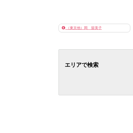
（東京他）岡 留美子
エリアで検索
トップページ
新着情報
犬と暮
犬の相談・助けて
このサイトの使