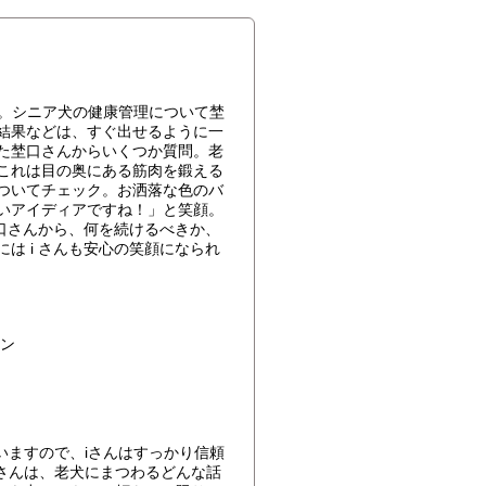
問。シニア犬の健康管理について埜
結果などは、すぐ出せるように一
た埜口さんからいくつか質問。老
これは目の奥にある筋肉を鍛える
ついてチェック。お洒落な色のバ
いアイディアですね！」と笑顔。
埜口さんから、何を続けるべきか、
は i さんも安心の笑顔になられ
ン
いますので、iさんはすっかり信頼
さんは、老犬にまつわるどんな話