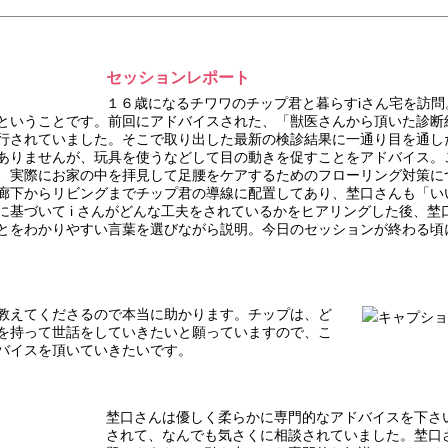
セッションレポート
１６歳になるチワワのチップ君と暮らすiさん宅を訪
ということです。前回にアドバイスされた、「獣医さんから頂いた診断
行されていました。そこで取り出した最新の検診結果に一通り目を通し
ありませんが、玩具を使うなどして目の動きを促すことをアドバイス。
、実際にお家の中を拝見して足腰をケアするためのフローリング対策に
廊下からリビングまでチップ君の導線に配置してあり、埜口さんも「い
に基づいて i さんがどんな工夫をされているかをヒアリングした後、
とをわかりやすい言葉を選びながら説明。今日のセッションが終わる頃に
教えてくださるので本当に助かります。チップは、ど
キャプショ
を持って世話をしていきたいと願っていますので、こ
バイスを頂いていきたいです。
埜口さんは優しく柔らかに専門的なアドバイスを下さ
されて、なんでも気さくに相談されていました。埜口