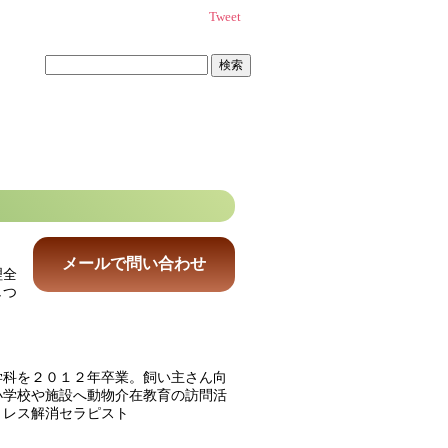
Tweet
検
索:
理全
しつ
学科を２０１２年卒業。飼い主さん向
小学校や施設へ動物介在教育の訪問活
トレス解消セラピスト