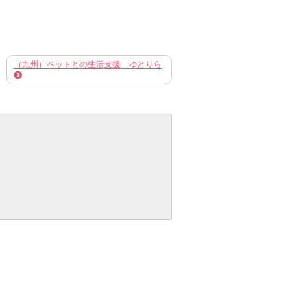
（九州）ペットとの生活支援 ゆとりら
のプロに相談
厳選！犬の記事