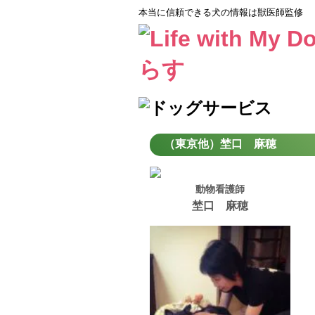
本当に信頼できる犬の情報は獣医師監修
（東京他）埜口 麻穂
動物看護師
埜口 麻穂