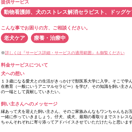
提供サービス
動物看護師、犬のストレス解消セラピスト、ドッグケ
こんな事でお困りの方、ご相談ください。
老犬ケア
療養・治療中
※
詳しくは『サービス詳細・サービスの適用範囲』も御覧ください
料金サービスについて
犬への想い
１３歳になる愛犬との生活がきっかけで獣医系大学に入学。そこで学
在教育（一般にいうアニマルセラピー）を学び、その知識を飼い主さ
の一端として貢献していきたい。
飼い主さんへのメッセージ
縁あって犬を迎えた飼い主さん、そのご家族みんなもワンちゃんもお
一緒に作っていきましょう。仔犬、成犬、最期の看取りまでストレス
ちゃんそれぞれに寄り添ってアドバイスさせていただけたらと思いま