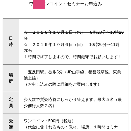
ワ
ンコイン・セミナーお申込み
☆ ２０１９年１０月１日（水） ９時20分〜10時20
日
分
時
☆ ２０１９年１０月６日（日） 10時20分〜11時
20分
１時間で終了しますので、時間厳守でお願いします！
「五反田駅」徒歩5分（JR山手線、都営浅草線、東急
場
池上線）
所
（お申し込みの際に詳細をご案内します）
定
少人数で質疑応答にしっかり答えます。最大５名（最
員
少催行人数２名）
受
ワンコイン：500円（税込）
講
（代金に含まれるもの：教材、場所、１時間セミナ